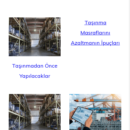
Taşınma
Masraflarını
Azaltmanın İpuçları
Taşınmadan Önce
Yapılacaklar